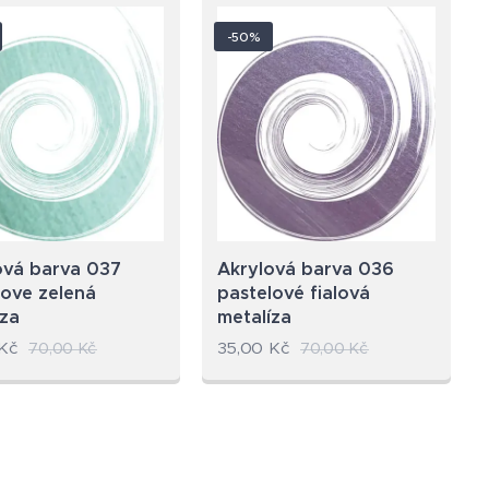
-50%
ová barva 037
Akrylová barva 036
love zelená
pastelové fialová
íza
metalíza
Kč
35,00
Kč
70,00
Kč
70,00
Kč