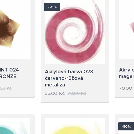
-50%
INT 024 -
Akryl
Akrylová barva 023
BRONZE
mage
červeno-růžová
metalíza
70,00
,00
Kč
35,00
Kč
70,00
Kč
-50%