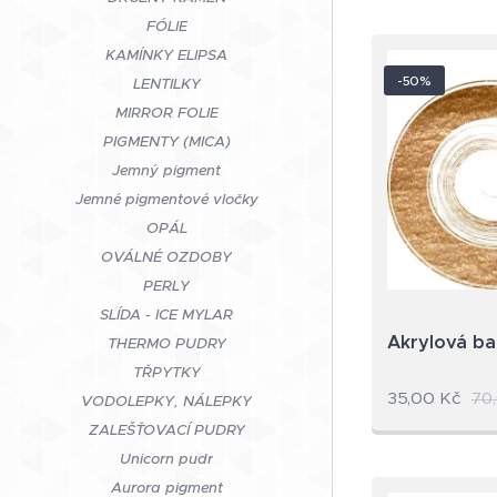
FÓLIE
KAMÍNKY ELIPSA
-50%
LENTILKY
MIRROR FOLIE
PIGMENTY (MICA)
Jemný pigment
Jemné pigmentové vločky
OPÁL
OVÁLNÉ OZDOBY
PERLY
SLÍDA - ICE MYLAR
Akrylová b
THERMO PUDRY
TŘPYTKY
35,00
Kč
70
VODOLEPKY, NÁLEPKY
ZALEŠŤOVACÍ PUDRY
Unicorn pudr
Aurora pigment