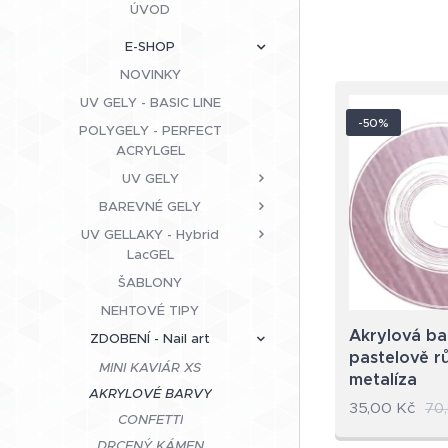
ÚVOD
E-SHOP
NOVINKY
UV GELY - BASIC LINE
-50%
POLYGELY - PERFECT
ACRYLGEL
UV GELY
BAREVNÉ GELY
UV GELLAKY - Hybrid
LacGEL
ŠABLONY
NEHTOVÉ TIPY
Akrylová ba
ZDOBENÍ - Nail art
pastelově r
MINI KAVIÁR XS
metalíza
AKRYLOVÉ BARVY
35,00
Kč
70
CONFETTI
DRCENÝ KÁMEN