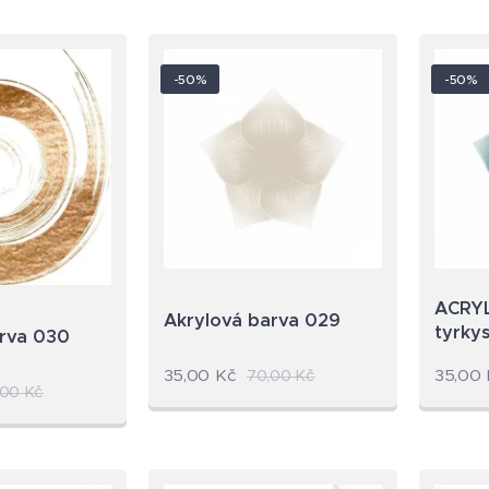
-50%
-50%
ACRYL
Akrylová barva 029
tyrky
arva 030
35,00
Kč
35,00
70,00
Kč
,00
Kč