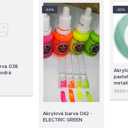
-50%
-50%
rva 038
Akryl
modrá
paste
metal
35,00
Akrylová barva 042 -
ELECTRIC GREEN