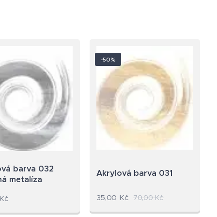
-50%
ová barva 032
Akrylová barva 031
ná metalíza
35,00
Kč
70,00
Kč
Kč