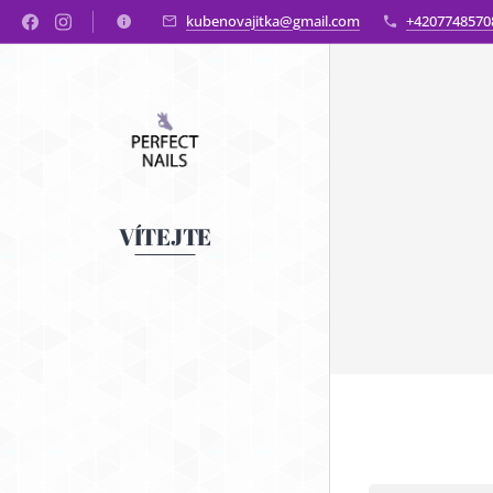
kubenovajitka@gmail.com
+4207748570
VÍTEJTE