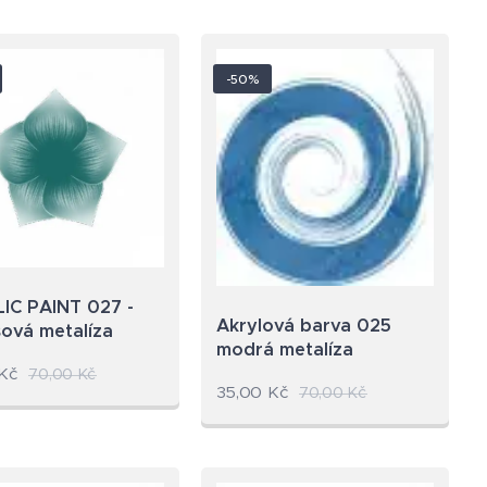
-50%
IC PAINT 027 -
Akrylová barva 025
sová metalíza
modrá metalíza
Kč
70,00
Kč
35,00
Kč
70,00
Kč