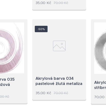
35,00
Kč
70,00
Kč
-50%
Akrylová barva 034
rva 035
Akryl
pastelové žlutá metalíza
ůžová
stříbr
35,00
Kč
70,00
Kč
,00
Kč
70,00