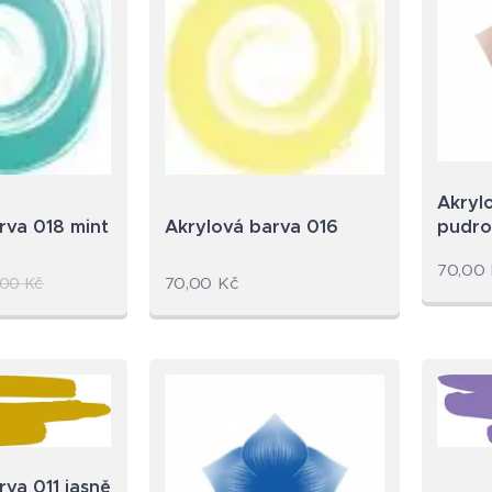
Akryl
pudro
rva 018 mint
Akrylová barva 016
70,00
70,00
Kč
,00
Kč
rva 011 jasně