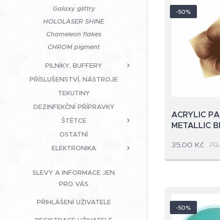
Galaxy glittry
-50%
HOLOLASER SHINE
Chameleon flakes
CHROM pigment
PILNÍKY, BUFFERY
PŘÍSLUŠENSTVÍ, NÁSTROJE
TEKUTINY
DEZINFEKČNÍ PŘÍPRAVKY
ACRYLIC PA
ŠTĚTCE
METALLIC 
OSTATNÍ
35,00
Kč
70
ELEKTRONIKA
SLEVY A INFORMACE JEN
PRO VÁS
PŘIHLÁŠENÍ UŽIVATELE
-50%