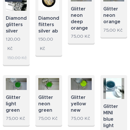
Glitter
Glitter
neon
neon
Diamond
Diamond
deep
orange
glitters
flitters
orange
75,00
Kč
silver
silver ab
75,00
Kč
120,00
150,00
Kč
Kč
150,00
Kč
Glitter
Glitter
Glitter
light
neon
yellow
Glitter
green
green
new
MINI
75,00
Kč
75,00
Kč
75,00
Kč
blue
light