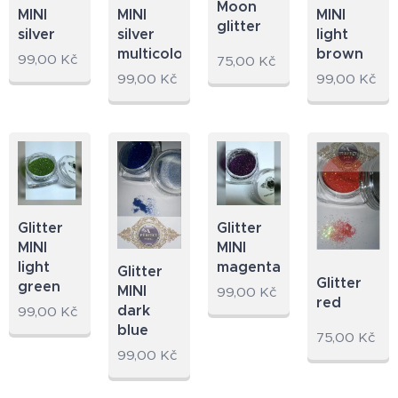
Moon
MINI
MINI
MINI
glitter
silver
light
silver
multicolor
brown
99,00
Kč
75,00
Kč
99,00
Kč
99,00
Kč
Glitter
Glitter
MINI
MINI
light
magenta
Glitter
Glitter
green
MINI
99,00
Kč
red
dark
99,00
Kč
blue
75,00
Kč
99,00
Kč