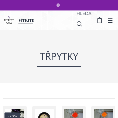
HLEDAT
VÍTEJTE
TŘPYTKY
- 20%