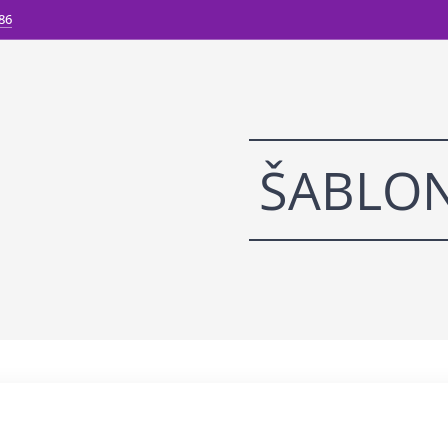
86
ŠABLO