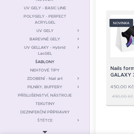
UV GELY - BASIC LINE
POLYGELY - PERFECT
ACRYLGEL
NOVINKA
UV GELY
BAREVNÉ GELY
UV GELLAKY - Hybrid
LacGEL
ŠABLONY
Nails for
NEHTOVÉ TIPY
GALAXY 
ZDOBENÍ - Nail art
450,00
Kč
PILNÍKY, BUFFERY
PŘÍSLUŠENSTVÍ, NÁSTROJE
490,00
Kč
TEKUTINY
DEZINFEKČNÍ PŘÍPRAVKY
ŠTĚTCE
OSTATNÍ