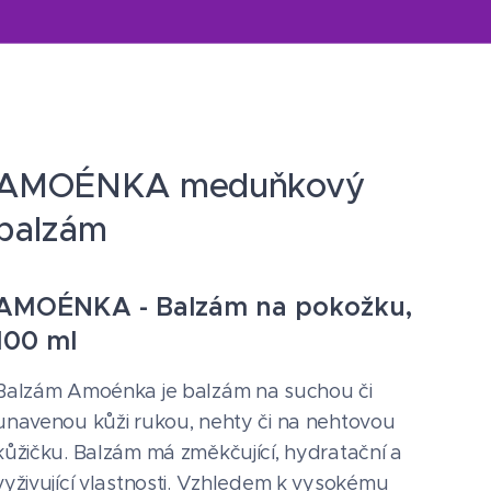
AMOÉNKA meduňkový
balzám
AMOÉNKA - Balzám na pokožku,
100 ml
Balzám Amoénka je balzám na suchou či
unavenou kůži rukou, nehty či na nehtovou
kůžičku. Balzám má změkčující, hydratační a
vyživující vlastnosti. Vzhledem k vysokému