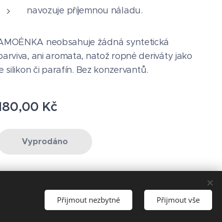
navozuje příjemnou náladu.
AMOÉNKA neobsahuje žádná syntetická
barviva, ani aromata, natož ropné deriváty jako
je silikon či parafín. Bez konzervantů.
180,00
Kč
Vyprodáno
Přijmout nezbytné
Přijmout vše