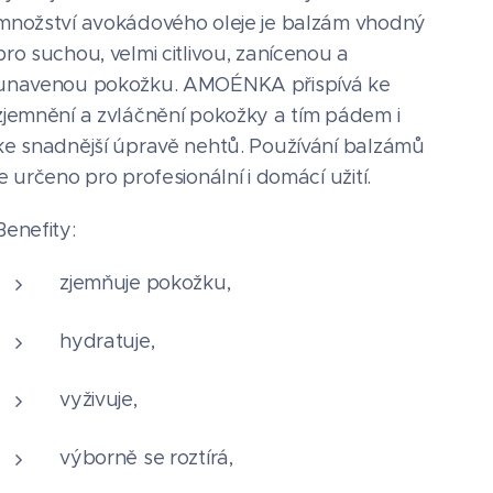
množství avokádového oleje je balzám vhodný
pro suchou, velmi citlivou, zanícenou a
unavenou pokožku. AMOÉNKA přispívá ke
zjemnění a zvláčnění pokožky a tím pádem i
ke snadnější úpravě nehtů. Používání balzámů
je určeno pro profesionální i domácí užití.
Benefity:
zjemňuje pokožku,
hydratuje,
vyživuje,
výborně se roztírá,