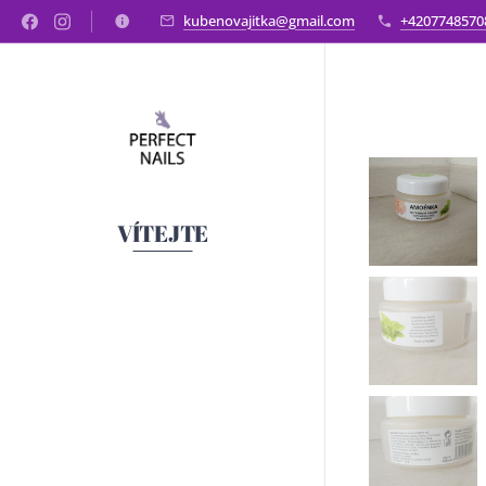
kubenovajitka@gmail.com
+4207748570
VÍTEJTE