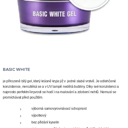
BASIC WHITE
je přirozeně bílý gel, který krásně kryje již v jedné slabé vrstvě. Je odlehčené
konzistence, neroztéká se a v UV lampě nedělá bubliny. Díky své konzistenci a
naprosto perfektní kryvosti se hodí i na malování a zdobení nehtů. Nemusí se
promíchávat před použitím.
výborná samovyrovnávací schopnost
výpotkový
bez přidání kyselin