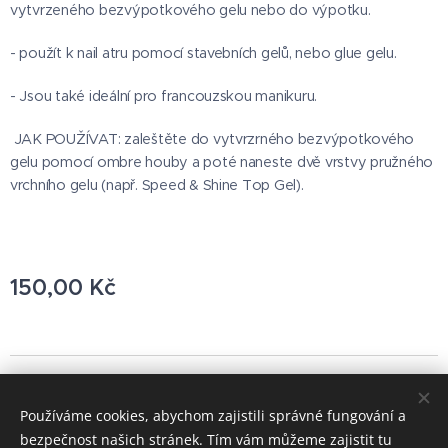
vytvrzeného bezvýpotkového gelu nebo do výpotku.
- použít k nail atru pomocí stavebních gelů, nebo glue gelu.
- Jsou také ideální pro francouzskou manikuru.
JAK POUŽÍVAT: zaleštěte do vytvrzrného bezvýpotkového
gelu pomocí ombre houby a poté naneste dvě vrstvy pružného
vrchního gelu (např. Speed & Shine Top Gel).
150,00
Kč
© 2021 Všechna práva vyhrazena
Používáme cookies, abychom zajistili správné fungování a
Vytvořeno službou
Webnode
Cookies
bezpečnost našich stránek. Tím vám můžeme zajistit tu