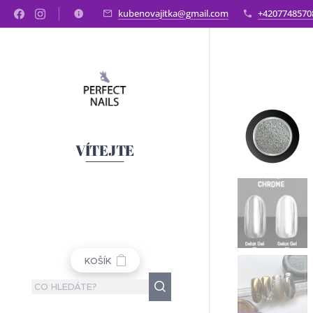
kubenovajitka@gmail.com
+4207748570
VÍTEJTE
KOŠÍK