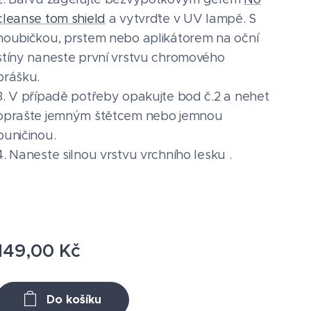
cleanse tom shield
a vytvrďte v UV lampě. S
houbičkou, prstem nebo aplikátorem na oční
stíny naneste první vrstvu chromového
prášku.
3. V případě potřeby opakujte bod č.2 a nehet
oprašte jemným štětcem nebo jemnou
buničinou.
4. Naneste silnou vrstvu vrchního lesku .
149,00
Kč
Do košíku