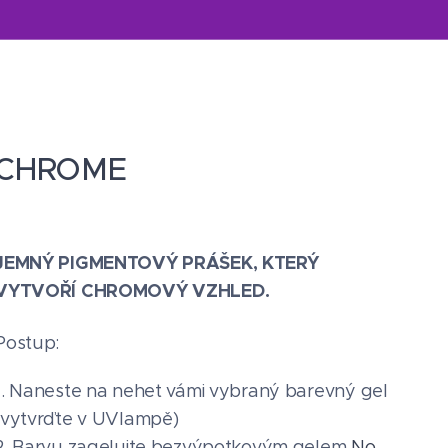
CHROME
JEMNÝ PIGMENTOVÝ PRÁŠEK, KTERÝ
VYTVOŘÍ CHROMOVÝ VZHLED.
Postup:
1. Naneste na nehet vámi vybraný barevný gel
(vytvrďte v UVlampě)
2. Barvu zagelujte bezvýpotkovým gelem
No