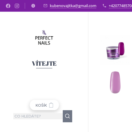
kubenovajitka@gmail.com
+4207748570
VÍTEJTE
KOŠÍK