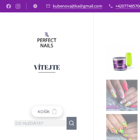
kubenovajitka@gmail.com
+4207748570
VÍTEJTE
KOŠÍK