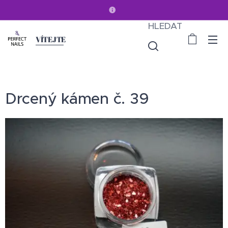
HLEDAT
VÍTEJTE
Drcený kámen č. 39