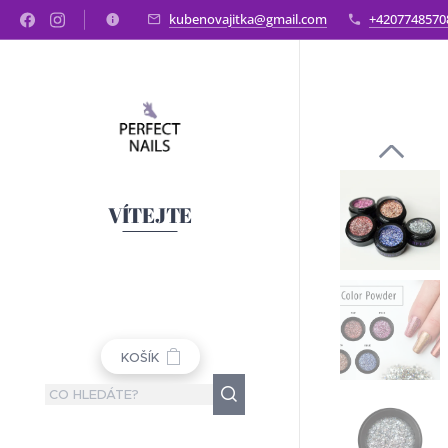
kubenovajitka@gmail.com
+4207748570
VÍTEJTE
KOŠÍK