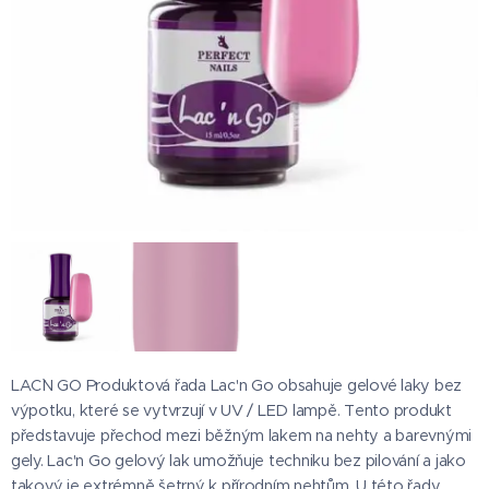
LAC`N GO Produktová řada Lac'n Go obsahuje gelové laky bez
výpotku, které se vytvrzují v UV / LED lampě. Tento produkt
představuje přechod mezi běžným lakem na nehty a barevnými
gely. Lac'n Go gelový lak umožňuje techniku ​​bez pilování a jako
takový je extrémně šetrný k přírodním nehtům. U této řady