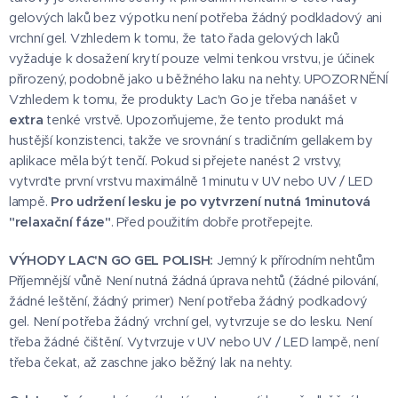
gelových laků bez výpotku není potřeba žádný podkladový ani
vrchní gel. Vzhledem k tomu, že tato řada gelových laků
vyžaduje k dosažení krytí pouze velmi tenkou vrstvu, je účinek
přirozený, podobně jako u běžného laku na nehty. UPOZORNĚNÍ
Vzhledem k tomu, že produkty Lac'n Go je třeba nanášet v
extra
tenké vrstvě. Upozorňujeme, že tento produkt má
hustější konzistenci, takže ve srovnání s tradičním gellakem by
aplikace měla být tenčí. Pokud si přejete nanést 2 vrstvy,
vytvrďte první vrstvu maximálně 1 minutu v UV nebo UV / LED
lampě.
Pro udržení lesku je po vytvrzení nutná 1minutová
"relaxační fáze"
. Před použitím dobře protřepejte.
VÝHODY LAC'N GO GEL POLISH:
Jemný k přírodním nehtům
Příjemnější vůně Není nutná žádná úprava nehtů (žádné pilování,
žádné leštění, žádný primer) Není potřeba žádný podkadový
gel. Není potřeba žádný vrchní gel, vytvrzuje se do lesku. Není
třeba žádné čištění. Vytvrzuje v UV nebo UV / LED lampě, není
třeba čekat, až zaschne jako běžný lak na nehty.