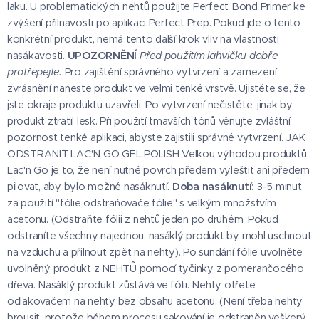
laku. U problematických nehtů použijte Perfect Bond Primer ke
zvýšení přilnavosti po aplikaci Perfect Prep. Pokud jde o tento
konkrétní produkt, nemá tento další krok vliv na vlastnosti
nasákavosti.
UPOZORNĚNÍ
Před použitím lahvičku dobře
protřepejte.
Pro zajištění správného vytvrzení a zamezení
zvrásnění naneste produkt ve velmi tenké vrstvě. Ujistěte se, že
jste okraje produktu uzavřeli. Po vytvrzení nečistěte, jinak by
produkt ztratil lesk. Při použití tmavších tónů věnujte zvláštní
pozornost tenké aplikaci, abyste zajistili správné vytvrzení. JAK
ODSTRANIT LAC'N GO GEL POLISH Velkou výhodou produktů
Lac'n Go je to, že není nutné povrch předem vyleštit ani předem
pilovat, aby bylo možné nasáknutí.
Doba nasáknutí
: 3-5 minut
za použití "fólie odstraňovače fólie" s velkým množstvím
acetonu. (Odstraňte fólii z nehtů jeden po druhém. Pokud
odstraníte všechny najednou, nasáklý produkt by mohl uschnout
na vzduchu a přilnout zpět na nehty). Po sundání fólie uvolněte
uvolněný produkt z NEHTŮ pomocí tyčinky z pomerančocého
dřeva. Nasáklý produkt zůstává ve fólii. Nehty otřete
odlakovačem na nehty bez obsahu acetonu. (Není třeba nehty
brousit, protože během procesu sakování je odstraněn veškerý