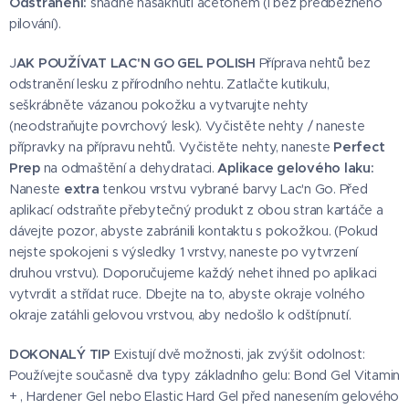
Odstranění:
snadné nasáknutí acetonem (i bez předběžného
pilování).
J
AK POUŽÍVAT LAC'N GO GEL POLISH
Příprava nehtů bez
odstranění lesku z přírodního nehtu. Zatlačte kutikulu,
seškrábněte vázanou pokožku a vytvarujte nehty
(neodstraňujte povrchový lesk). Vyčistěte nehty / naneste
přípravky na přípravu nehtů. Vyčistěte nehty, naneste
Perfect
Prep
na odmaštění a dehydrataci.
Aplikace gelového laku:
Naneste
extra
tenkou vrstvu vybrané barvy Lac'n Go. Před
aplikací odstraňte přebytečný produkt z obou stran kartáče a
dávejte pozor, abyste zabránili kontaktu s pokožkou. (Pokud
nejste spokojeni s výsledky 1 vrstvy, naneste po vytvrzení
druhou vrstvu). Doporučujeme každý nehet ihned po aplikaci
vytvrdit a střídat ruce. Dbejte na to, abyste okraje volného
okraje zatáhli gelovou vrstvou, aby nedošlo k odštípnutí.
DOKONALÝ TIP
Existují dvě možnosti, jak zvýšit odolnost:
Používejte současně dva typy základního gelu: Bond Gel Vitamin
+ , Hardener Gel nebo Elastic Hard Gel před nanesením gelového