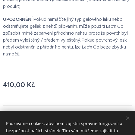
produkt).
UPOZORNĚNÍ
Pokud namáčíte jiný typ gelového laku nebo
odstraňujete gellak z nehtů pilováním, může použití Lac'n Go
způsobit mírné zabarvení přírodního nehtu, protože povrch byl
předem vyleštěný / předem vyleštěný. Pokud povrchový lesk
nebyl odstraněn z přírodního nehtu, lze Lac'n Go beze zbytku
namočit.
410,00
Kč
© 2021 Všechna práva vyhrazena
Používáme cookies, abychom zajistili správné fungování a
Vytvořeno službou
Webnode
Cookies
bezpečnost našich stránek. Tím vám můžeme zajistit tu