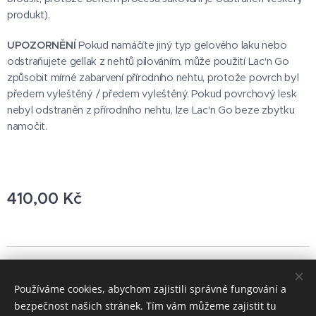
produkt).
UPOZORNĚNÍ
Pokud namáčíte jiný typ gelového laku nebo
odstraňujete gellak z nehtů pilováním, může použití Lac'n Go
způsobit mírné zabarvení přírodního nehtu, protože povrch byl
předem vyleštěný / předem vyleštěný. Pokud povrchový lesk
nebyl odstraněn z přírodního nehtu, lze Lac'n Go beze zbytku
namočit.
410,00
Kč
© 2021 Všechna práva vyhrazena
Používáme cookies, abychom zajistili správné fungování a
Vytvořeno službou
Webnode
Cookies
bezpečnost našich stránek. Tím vám můžeme zajistit tu