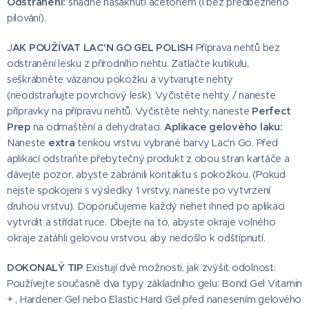
Odstranění:
snadné nasáknutí acetonem (i bez předběžného
pilování).
J
AK POUŽÍVAT LAC'N GO GEL POLISH
Příprava nehtů bez
odstranění lesku z přírodního nehtu. Zatlačte kutikulu,
seškrábněte vázanou pokožku a vytvarujte nehty
(neodstraňujte povrchový lesk). Vyčistěte nehty / naneste
přípravky na přípravu nehtů. Vyčistěte nehty, naneste
Perfect
Prep
na odmaštění a dehydrataci.
Aplikace gelového laku:
Naneste
extra
tenkou vrstvu vybrané barvy Lac'n Go. Před
aplikací odstraňte přebytečný produkt z obou stran kartáče a
dávejte pozor, abyste zabránili kontaktu s pokožkou. (Pokud
nejste spokojeni s výsledky 1 vrstvy, naneste po vytvrzení
druhou vrstvu). Doporučujeme každý nehet ihned po aplikaci
vytvrdit a střídat ruce. Dbejte na to, abyste okraje volného
okraje zatáhli gelovou vrstvou, aby nedošlo k odštípnutí.
DOKONALÝ TIP
Existují dvě možnosti, jak zvýšit odolnost:
Používejte současně dva typy základního gelu: Bond Gel Vitamin
+ , Hardener Gel nebo Elastic Hard Gel před nanesením gelového