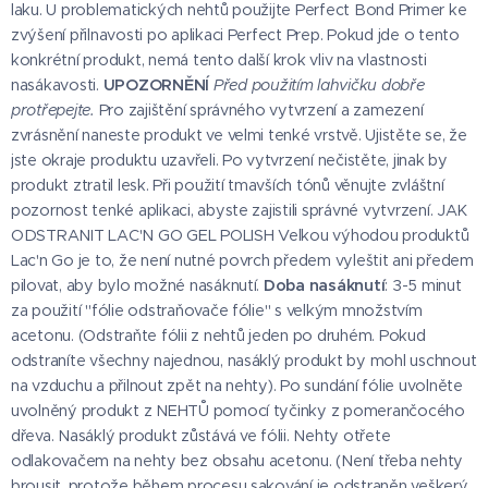
laku. U problematických nehtů použijte Perfect Bond Primer ke
zvýšení přilnavosti po aplikaci Perfect Prep. Pokud jde o tento
konkrétní produkt, nemá tento další krok vliv na vlastnosti
nasákavosti.
UPOZORNĚNÍ
Před použitím lahvičku dobře
protřepejte.
Pro zajištění správného vytvrzení a zamezení
zvrásnění naneste produkt ve velmi tenké vrstvě. Ujistěte se, že
jste okraje produktu uzavřeli. Po vytvrzení nečistěte, jinak by
produkt ztratil lesk. Při použití tmavších tónů věnujte zvláštní
pozornost tenké aplikaci, abyste zajistili správné vytvrzení. JAK
ODSTRANIT LAC'N GO GEL POLISH Velkou výhodou produktů
Lac'n Go je to, že není nutné povrch předem vyleštit ani předem
pilovat, aby bylo možné nasáknutí.
Doba nasáknutí
: 3-5 minut
za použití "fólie odstraňovače fólie" s velkým množstvím
acetonu. (Odstraňte fólii z nehtů jeden po druhém. Pokud
odstraníte všechny najednou, nasáklý produkt by mohl uschnout
na vzduchu a přilnout zpět na nehty). Po sundání fólie uvolněte
uvolněný produkt z NEHTŮ pomocí tyčinky z pomerančocého
dřeva. Nasáklý produkt zůstává ve fólii. Nehty otřete
odlakovačem na nehty bez obsahu acetonu. (Není třeba nehty
brousit, protože během procesu sakování je odstraněn veškerý