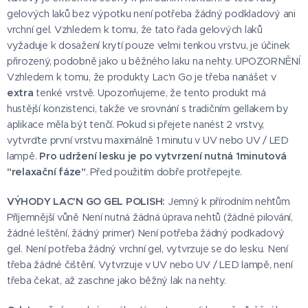
gelových laků bez výpotku není potřeba žádný podkladový ani
vrchní gel. Vzhledem k tomu, že tato řada gelových laků
vyžaduje k dosažení krytí pouze velmi tenkou vrstvu, je účinek
přirozený, podobně jako u běžného laku na nehty. UPOZORNĚNÍ
Vzhledem k tomu, že produkty Lac'n Go je třeba nanášet v
extra
tenké vrstvě. Upozorňujeme, že tento produkt má
hustější konzistenci, takže ve srovnání s tradičním gellakem by
aplikace měla být tenčí. Pokud si přejete nanést 2 vrstvy,
vytvrďte první vrstvu maximálně 1 minutu v UV nebo UV / LED
lampě.
Pro udržení lesku je po vytvrzení nutná 1minutová
"relaxační fáze"
. Před použitím dobře protřepejte.
VÝHODY LAC'N GO GEL POLISH:
Jemný k přírodním nehtům
Příjemnější vůně Není nutná žádná úprava nehtů (žádné pilování,
žádné leštění, žádný primer) Není potřeba žádný podkadový
gel. Není potřeba žádný vrchní gel, vytvrzuje se do lesku. Není
třeba žádné čištění. Vytvrzuje v UV nebo UV / LED lampě, není
třeba čekat, až zaschne jako běžný lak na nehty.