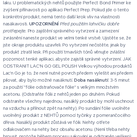
laku. U problematických nehtů použijte Perfect Bond Primer ke
zvýšení přilnavosti po aplikaci Perfect Prep. Pokud jde o tento
konkrétní produkt, nemá tento další krok vliv na vlastnosti
nasákavosti.
UPOZORNĚNÍ
Před použitím lahvičku dobře
protřepejte.
Pro zajištění správného vytvrzení a zamezení
zvrásnění naneste produkt ve velmi tenké vrstvě. Ujistěte se, že
jste okraje produktu uzavřeli. Po vytvrzení nečistěte, jinak by
produkt ztratil lesk. Při použití tmavších tónů věnujte zvláštní
pozornost tenké aplikaci, abyste zajistili správné vytvrzení. JAK
ODSTRANIT LAC'N GO GEL POLISH Velkou výhodou produktů
Lac'n Go je to, že není nutné povrch předem vyleštit ani předem
pilovat, aby bylo možné nasáknutí.
Doba nasáknutí
: 3-5 minut
za použití "fólie odstraňovače fólie" s velkým množstvím
acetonu. (Odstraňte fólii z nehtů jeden po druhém. Pokud
odstraníte všechny najednou, nasáklý produkt by mohl uschnout
na vzduchu a přilnout zpět na nehty). Po sundání fólie uvolněte
uvolněný produkt z NEHTŮ pomocí tyčinky z pomerančocého
dřeva. Nasáklý produkt zůstává ve fólii. Nehty otřete
odlakovačem na nehty bez obsahu acetonu. (Není třeba nehty
brousit, protože během procesu sakování je odstraněn veškerý