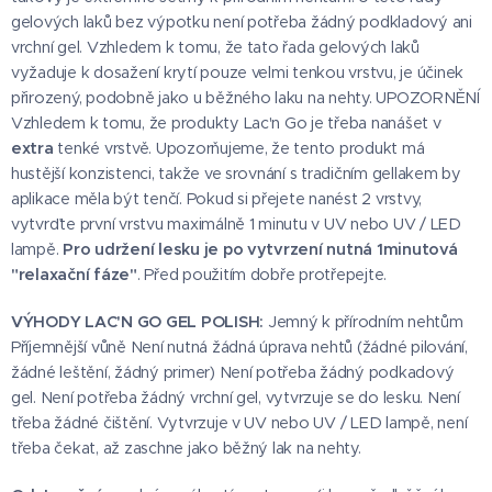
gelových laků bez výpotku není potřeba žádný podkladový ani
vrchní gel. Vzhledem k tomu, že tato řada gelových laků
vyžaduje k dosažení krytí pouze velmi tenkou vrstvu, je účinek
přirozený, podobně jako u běžného laku na nehty. UPOZORNĚNÍ
Vzhledem k tomu, že produkty Lac'n Go je třeba nanášet v
extra
tenké vrstvě. Upozorňujeme, že tento produkt má
hustější konzistenci, takže ve srovnání s tradičním gellakem by
aplikace měla být tenčí. Pokud si přejete nanést 2 vrstvy,
vytvrďte první vrstvu maximálně 1 minutu v UV nebo UV / LED
lampě.
Pro udržení lesku je po vytvrzení nutná 1minutová
"relaxační fáze"
. Před použitím dobře protřepejte.
VÝHODY LAC'N GO GEL POLISH:
Jemný k přírodním nehtům
Příjemnější vůně Není nutná žádná úprava nehtů (žádné pilování,
žádné leštění, žádný primer) Není potřeba žádný podkadový
gel. Není potřeba žádný vrchní gel, vytvrzuje se do lesku. Není
třeba žádné čištění. Vytvrzuje v UV nebo UV / LED lampě, není
třeba čekat, až zaschne jako běžný lak na nehty.