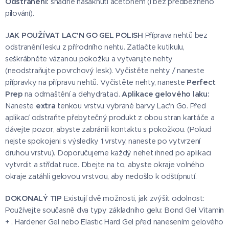
Odstranění:
snadné nasáknutí acetonem (i bez předběžného
pilování).
J
AK POUŽÍVAT LAC'N GO GEL POLISH
Příprava nehtů bez
odstranění lesku z přírodního nehtu. Zatlačte kutikulu,
seškrábněte vázanou pokožku a vytvarujte nehty
(neodstraňujte povrchový lesk). Vyčistěte nehty / naneste
přípravky na přípravu nehtů. Vyčistěte nehty, naneste
Perfect
Prep
na odmaštění a dehydrataci.
Aplikace gelového laku:
Naneste
extra
tenkou vrstvu vybrané barvy Lac'n Go. Před
aplikací odstraňte přebytečný produkt z obou stran kartáče a
dávejte pozor, abyste zabránili kontaktu s pokožkou. (Pokud
nejste spokojeni s výsledky 1 vrstvy, naneste po vytvrzení
druhou vrstvu). Doporučujeme každý nehet ihned po aplikaci
vytvrdit a střídat ruce. Dbejte na to, abyste okraje volného
okraje zatáhli gelovou vrstvou, aby nedošlo k odštípnutí.
DOKONALÝ TIP
Existují dvě možnosti, jak zvýšit odolnost:
Používejte současně dva typy základního gelu: Bond Gel Vitamin
+ , Hardener Gel nebo Elastic Hard Gel před nanesením gelového