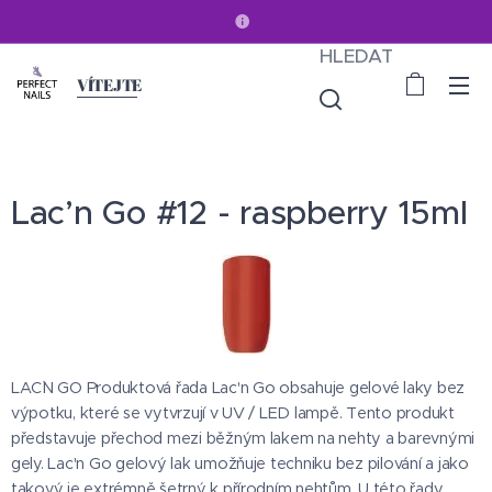
HLEDAT
VÍTEJTE
Lac’n Go #12 - raspberry 15ml
LAC`N GO Produktová řada Lac'n Go obsahuje gelové laky bez
výpotku, které se vytvrzují v UV / LED lampě. Tento produkt
představuje přechod mezi běžným lakem na nehty a barevnými
gely. Lac'n Go gelový lak umožňuje techniku ​​bez pilování a jako
takový je extrémně šetrný k přírodním nehtům. U této řady