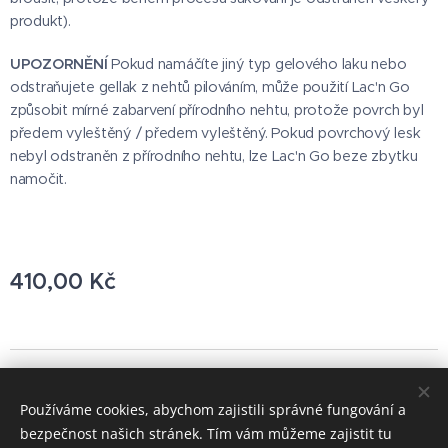
produkt).
UPOZORNĚNÍ
Pokud namáčíte jiný typ gelového laku nebo
odstraňujete gellak z nehtů pilováním, může použití Lac'n Go
způsobit mírné zabarvení přírodního nehtu, protože povrch byl
předem vyleštěný / předem vyleštěný. Pokud povrchový lesk
nebyl odstraněn z přírodního nehtu, lze Lac'n Go beze zbytku
namočit.
410,00
Kč
© 2021 Všechna práva vyhrazena
Používáme cookies, abychom zajistili správné fungování a
Vytvořeno službou
Webnode
Cookies
bezpečnost našich stránek. Tím vám můžeme zajistit tu