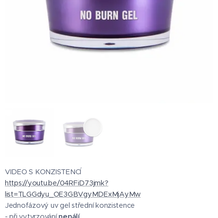
VIDEO S KONZISTENCÍ
https://youtu.be/04RFiD73jmk?
list=TLGGdyu_OE3GBVgyMDExMjAyMw
Jednofázový uv gel střední konzistence
- při vytvrzování
nepálí