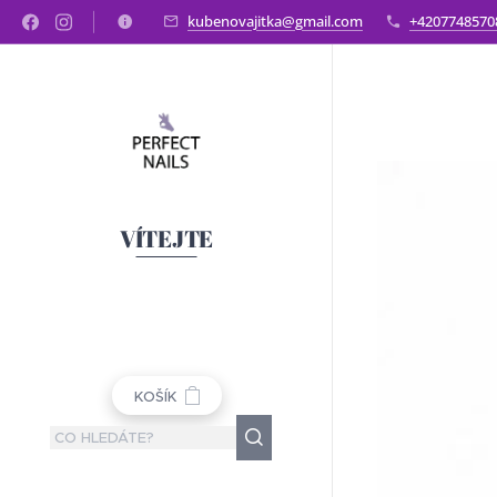
kubenovajitka@gmail.com
+4207748570
VÍTEJTE
KOŠÍK