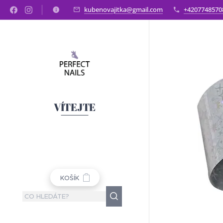
kubenovajitka@gmail.com
+4207748570
VÍTEJTE
KOŠÍK